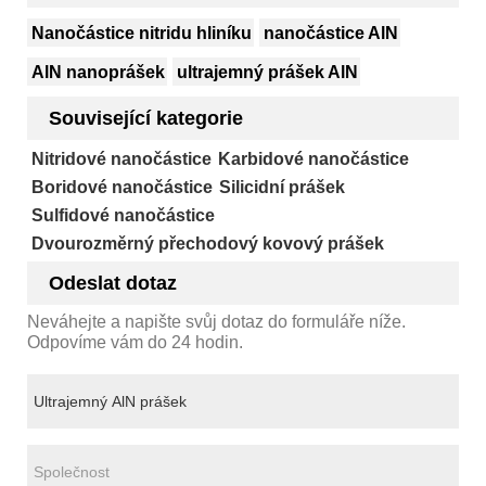
Nanočástice nitridu hliníku
nanočástice AlN
AlN nanoprášek
ultrajemný prášek AlN
Související kategorie
Nitridové nanočástice
Karbidové nanočástice
Boridové nanočástice
Silicidní prášek
Sulfidové nanočástice
Dvourozměrný přechodový kovový prášek
Odeslat dotaz
Neváhejte a napište svůj dotaz do formuláře níže.
Odpovíme vám do 24 hodin.