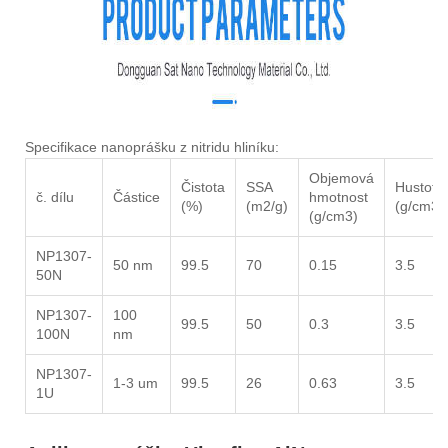
Specifikace nanoprášku z nitridu hliníku:
Objemová
Čistota
SSA
Hustota
č. dílu
Částice
hmotnost
(%)
(m2/g)
(g/cm3)
(g/cm3)
NP1307-
50 nm
99.5
70
0.15
3.5
50N
NP1307-
100
99.5
50
0.3
3.5
100N
nm
NP1307-
1-3 um
99.5
26
0.63
3.5
1U