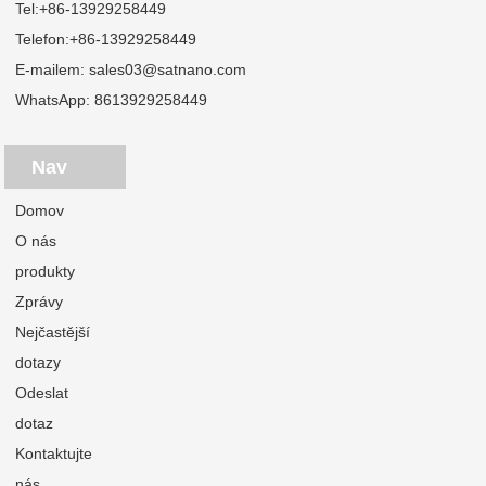
Tel:
+86-13929258449
Telefon:
+86-13929258449
E-mailem:
sales03@satnano.com
WhatsApp:
8613929258449
Nav
Domov
O nás
produkty
Zprávy
Nejčastější
dotazy
Odeslat
dotaz
Kontaktujte
nás