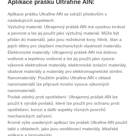
Aplikace prášku Ultrafine AlN:
Aplikace prášku Ultrafine AlN se odráží především v
následujících aspektech:
Výztužný materiál: Ultrajemný prášek AlN má vysokou tvrdost
a pevnost a lze jej použít jako výztužný materiál. Může být
přidán do materiálů, jako jsou neželezné kovy, hliník, titan a
jejich slitiny pro zlepšení mechanických vlastností materiálu.
Elektronické materiály: Ultrajemný prášek AlN má dobrou
vodivost a tepelnou vodivost a lze jej použít jako vysoce
výkonné elektrodové materiály, elektronické izolační materiály,
obalové materiály a materiály pro elektromagnetické stínění.
Nanomateriály: Použitím prášku Ultrafine AlN v oblasti
nanomateriálů lze připravit mnoho vysoce výkonných
nanomateriálů.
Povlak odolný proti opotřebení: Ultrajemný prášek AlN lze
použít k výrobě povlaků, které lze použít pro ochranu proti
opotřebení, korozi a další aspekty různých povrchů
mechanických zařízení.
Kromě výše uvedených aplikací lze prášek Ultrafine AlN použít
také v oblastech, jako jsou osvětlovací materiály, lékařské
aplikace a biomateriály.