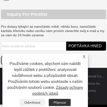
Inquiry For Pricelist
Pro dotazy týkající se nanočástic mědi, nitridu boru, nanočástic
karbidu křemíku nebo ceníku nám prosím zanechte svůj e-mail a my
se vám do 24 hodin ozveme.
X
Používáme cookies, abychom vám nabídli
lepší zážitek z prohlížení, analyzovali
návštěvnost webu a přizpůsobili obsah.
Copyright © 2023 Dongguan SAT nanotechnologický materiál Co.,
Používáním tohoto webu souhlasíte s naším
LTD - Čína nanočástice mědi, nitrid boru Whisker, továrna na
používáním souborů cookie.
Zásady ochrany
nanočástice karbidu křemíku - všechna práva vyhrazena.
osobních údajů
Odkazy
Sitemap
RSS
XML
Privacy Policy
Odmítnout
Přijmout