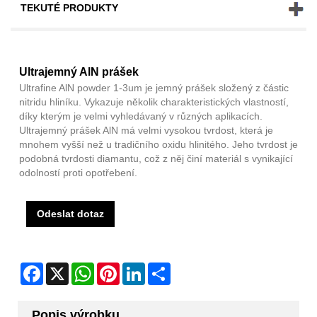
TEKUTÉ PRODUKTY
Ultrajemný AlN prášek
Ultrafine AlN powder 1-3um je jemný prášek složený z částic
nitridu hliníku. Vykazuje několik charakteristických vlastností,
díky kterým je velmi vyhledávaný v různých aplikacích.
Ultrajemný prášek AlN má velmi vysokou tvrdost, která je
mnohem vyšší než u tradičního oxidu hlinitého. Jeho tvrdost je
podobná tvrdosti diamantu, což z něj činí materiál s vynikající
odolností proti opotřebení.
Odeslat dotaz
Facebook
X
WhatsApp
Pinterest
LinkedIn
Share
Popis výrobku