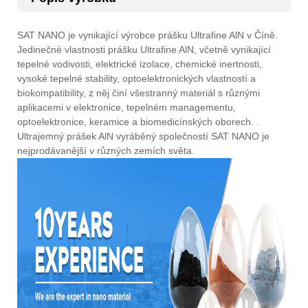
SAT NANO je vynikající výrobce prášku Ultrafine AlN v Číně.
Jedinečné vlastnosti prášku Ultrafine AlN, včetně vynikající
tepelné vodivosti, elektrické izolace, chemické inertnosti,
vysoké tepelné stability, optoelektronických vlastností a
biokompatibility, z něj činí všestranný materiál s různými
aplikacemi v elektronice, tepelném managementu,
optoelektronice, keramice a biomedicínských oborech. .
Ultrajemný prášek AlN vyráběný společností SAT NANO je
nejprodávanější v různých zemích světa.