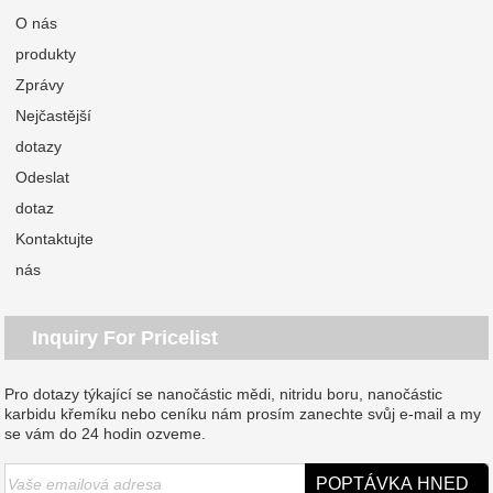
O nás
produkty
Zprávy
Nejčastější
dotazy
Odeslat
dotaz
Kontaktujte
nás
Inquiry For Pricelist
Pro dotazy týkající se nanočástic mědi, nitridu boru, nanočástic
karbidu křemíku nebo ceníku nám prosím zanechte svůj e-mail a my
se vám do 24 hodin ozveme.