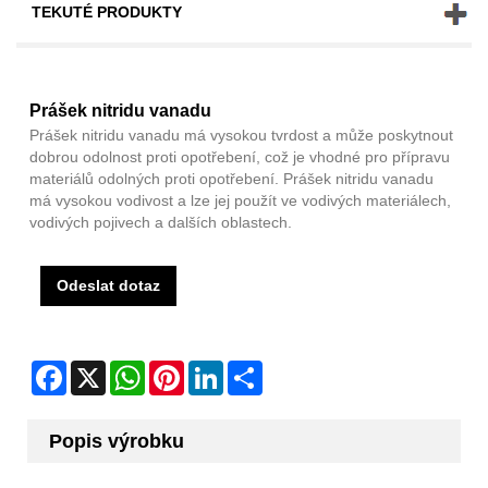
TEKUTÉ PRODUKTY
Prášek nitridu vanadu
Prášek nitridu vanadu má vysokou tvrdost a může poskytnout
dobrou odolnost proti opotřebení, což je vhodné pro přípravu
materiálů odolných proti opotřebení. Prášek nitridu vanadu
má vysokou vodivost a lze jej použít ve vodivých materiálech,
vodivých pojivech a dalších oblastech.
Odeslat dotaz
Facebook
X
WhatsApp
Pinterest
LinkedIn
Share
Popis výrobku