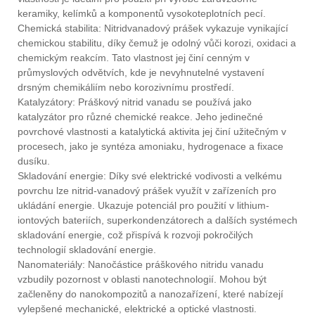
keramiky, kelímků a komponentů vysokoteplotních pecí.
Chemická stabilita: Nitridvanadový prášek vykazuje vynikající
chemickou stabilitu, díky čemuž je odolný vůči korozi, oxidaci a
chemickým reakcím. Tato vlastnost jej činí cenným v
průmyslových odvětvích, kde je nevyhnutelné vystavení
drsným chemikáliím nebo korozivnímu prostředí.
Katalyzátory: Práškový nitrid vanadu se používá jako
katalyzátor pro různé chemické reakce. Jeho jedinečné
povrchové vlastnosti a katalytická aktivita jej činí užitečným v
procesech, jako je syntéza amoniaku, hydrogenace a fixace
dusíku.
Skladování energie: Díky své elektrické vodivosti a velkému
povrchu lze nitrid-vanadový prášek využít v zařízeních pro
ukládání energie. Ukazuje potenciál pro použití v lithium-
iontových bateriích, superkondenzátorech a dalších systémech
skladování energie, což přispívá k rozvoji pokročilých
technologií skladování energie.
Nanomateriály: Nanočástice práškového nitridu vanadu
vzbudily pozornost v oblasti nanotechnologií. Mohou být
začleněny do nanokompozitů a nanozařízení, které nabízejí
vylepšené mechanické, elektrické a optické vlastnosti.