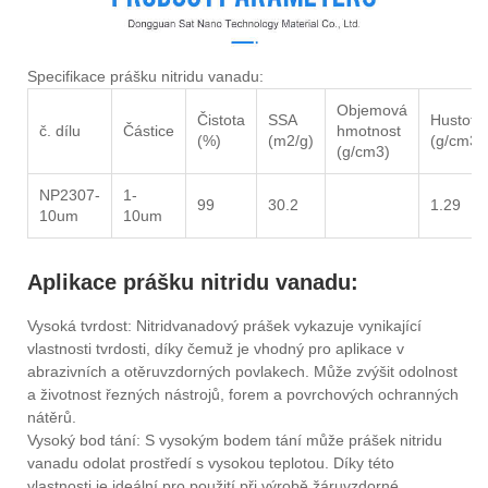
Specifikace prášku nitridu vanadu:
Objemová
Čistota
SSA
Hustota
č. dílu
Částice
hmotnost
(%)
(m2/g)
(g/cm3)
(g/cm3)
NP2307-
1-
99
30.2
1.29
10um
10um
Aplikace prášku nitridu vanadu:
Vysoká tvrdost: Nitridvanadový prášek vykazuje vynikající
vlastnosti tvrdosti, díky čemuž je vhodný pro aplikace v
abrazivních a otěruvzdorných povlakech. Může zvýšit odolnost
a životnost řezných nástrojů, forem a povrchových ochranných
nátěrů.
Vysoký bod tání: S vysokým bodem tání může prášek nitridu
vanadu odolat prostředí s vysokou teplotou. Díky této
vlastnosti je ideální pro použití při výrobě žáruvzdorné