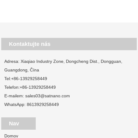
Kontaktujte nás
Adresa: Xiaqiao Industry Zone, Dongcheng Dist., Dongguan,
Guangdong, Čína
Tel:
+86-13929258449
Telefon:
+86-13929258449
E-mailem:
sales03@satnano.com
WhatsApp:
8613929258449
Nav
Domov