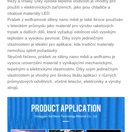
frézy a vrtáky. Díky vysoké tepelné vodivosti je vhodný pro
použití v elektronických zařízeních, jako jsou chladiče a
obalové materiály LED.
Prášek z wolframové slitiny nano mědi je také široce používán
v leteckém průmyslu jako materiál pro výrobu raketových
trysek a dalších dílů, které vyžadují odolnost vůči vysokým
teplotám a vysokou pevnost. Díky svým jedinečným
vlastnostem je ideální pro aplikace, kde tradiční materiály
nemohou splnit požadavky.
Stručně řečeno, prášek ze slitiny nano mědi a wolframu je
vysoce univerzální materiál s vynikajícími mechanickými,
tepelnými a elektrickými vlastnostmi. Díky svým jedinečným
vlastnostem je vhodný pro širokou škálu aplikací v různých
průmyslových odvětvích, včetně letectví, elektroniky a výroby
strojů.