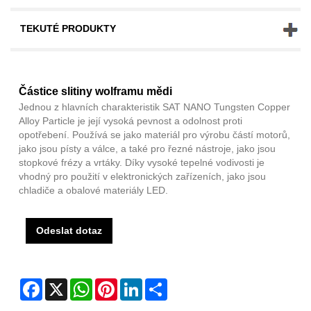
TEKUTÉ PRODUKTY
Částice slitiny wolframu mědi
Jednou z hlavních charakteristik SAT NANO Tungsten Copper
Alloy Particle je její vysoká pevnost a odolnost proti
opotřebení. Používá se jako materiál pro výrobu částí motorů,
jako jsou písty a válce, a také pro řezné nástroje, jako jsou
stopkové frézy a vrtáky. Díky vysoké tepelné vodivosti je
vhodný pro použití v elektronických zařízeních, jako jsou
chladiče a obalové materiály LED.
Odeslat dotaz
Facebook
X
WhatsApp
Pinterest
LinkedIn
Share