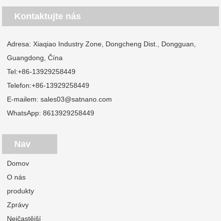
Kontaktujte nás
Adresa: Xiaqiao Industry Zone, Dongcheng Dist., Dongguan,
Guangdong, Čína
Tel:
+86-13929258449
Telefon:
+86-13929258449
E-mailem:
sales03@satnano.com
WhatsApp:
8613929258449
Nav
Domov
O nás
produkty
Zprávy
Nejčastější