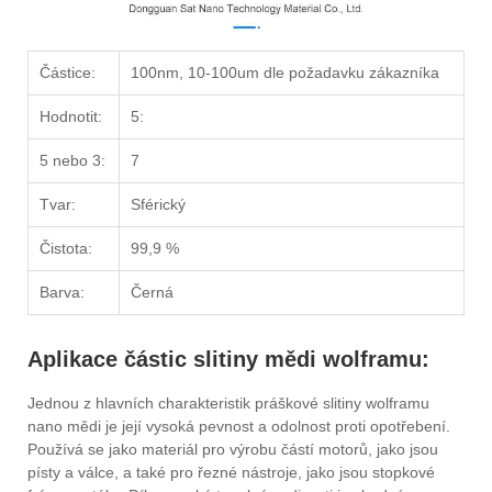
Částice:
100nm, 10-100um dle požadavku zákazníka
Hodnotit:
5:
5 nebo 3:
7
Tvar:
Sférický
Čistota:
99,9 %
Barva:
Černá
Aplikace částic slitiny mědi wolframu:
Jednou z hlavních charakteristik práškové slitiny wolframu
nano mědi je její vysoká pevnost a odolnost proti opotřebení.
Používá se jako materiál pro výrobu částí motorů, jako jsou
písty a válce, a také pro řezné nástroje, jako jsou stopkové