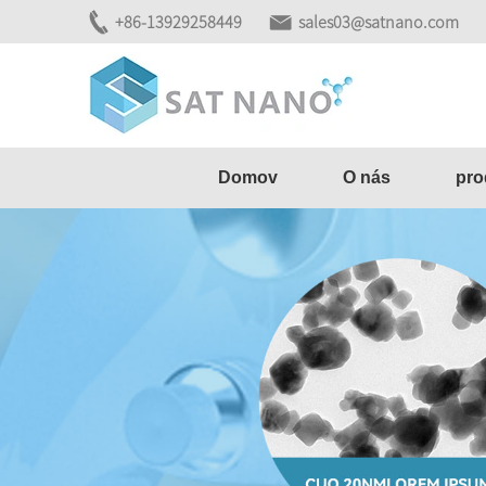
+86-13929258449
sales03@satnano.com
Domov
O nás
pro