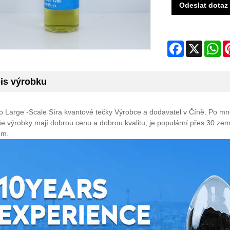
Odeslat dotaz
Facebook
X
Wh
is výrobku
 Large -Scale Síra kvantové tečky Výrobce a dodavatel v Číně. Po mnoh
še výrobky mají dobrou cenu a dobrou kvalitu, je populární přes 30 
em.