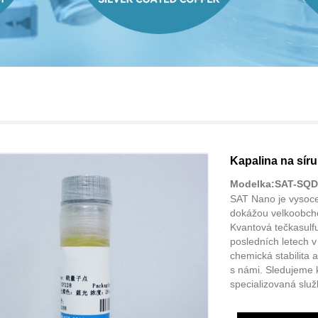
Kapalina na sír
Modelka:SAT-SQD
SAT Nano je vysoce 
dokážou velkoobchod
Kvantová tečkasulf
posledních letech v 
chemická stabilita a 
s námi. Sledujeme k
specializovaná služ