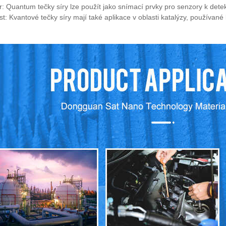
: Quantum tečky síry lze použít jako snímací prvky pro senzory k detekc
st: Kvantové tečky síry mají také aplikace v oblasti katalýzy, používan