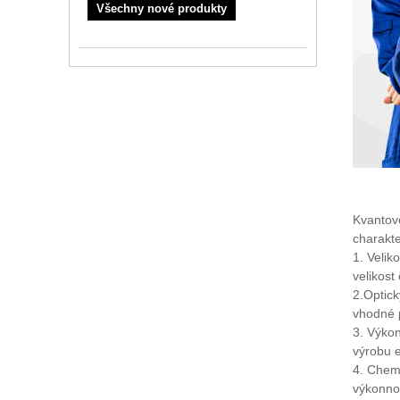
Všechny nové produkty
Kvantové
charakte
1. Velik
velikost
2.Optick
vhodné p
3. Výkon
výrobu e
4. Chemi
výkonnos