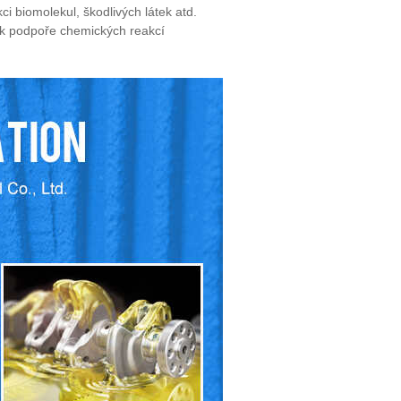
i biomolekul, škodlivých látek atd.
é k podpoře chemických reakcí