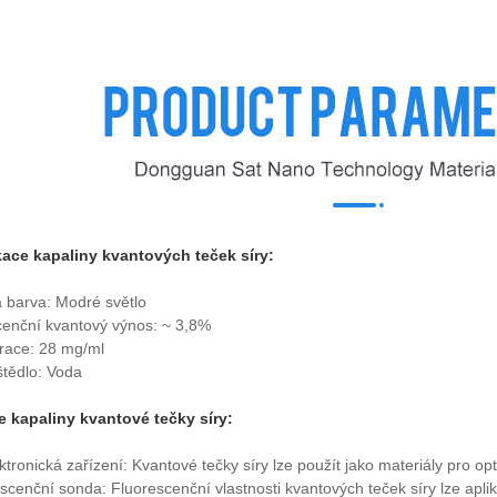
kace kapaliny kvantových teček síry:
 barva: Modré světlo
cenční kvantový výnos: ~ 3,8%
race: 28 mg/ml
tědlo: Voda
e kapaliny kvantové tečky síry:
ktronická zařízení: Kvantové tečky síry lze použít jako materiály pro opt
scenční sonda: Fluorescenční vlastnosti kvantových teček síry lze aplik