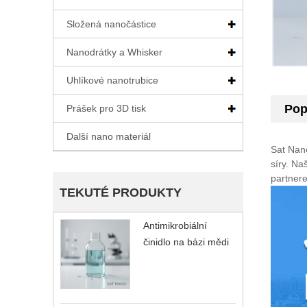
Složená nanočástice
Nanodrátky a Whisker
Uhlíkové nanotrubice
Pop
Prášek pro 3D tisk
Další nano materiál
Sat Nano
síry. Na
partner
TEKUTÉ PRODUKTY
Antimikrobiální
činidlo na bázi mědi