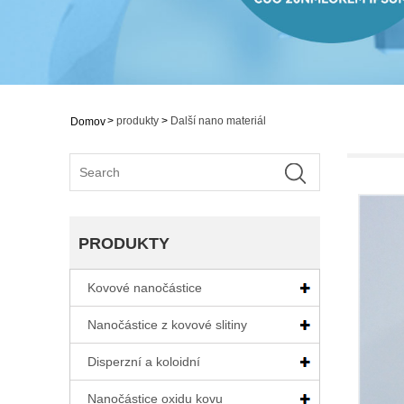
>
produkty
>
Další nano materiál
Domov
PRODUKTY
Kovové nanočástice
Nanočástice z kovové slitiny
Disperzní a koloidní
Nanočástice oxidu kovu