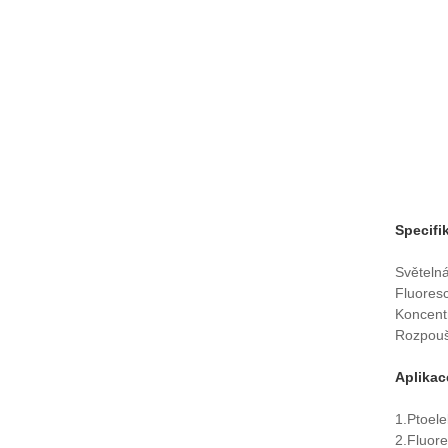
Specifi
Světelná
Fluores
Koncent
Rozpouš
Aplikac
1.Ptoele
2.Fluore