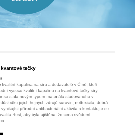
Live
u kvantové tečky
s
kvalitní kapalina na síru a dodavatelé v Číně, kteří
ní vysoce kvalitní kapalinu na kvantové tečky síry.
ur se stala novým typem materiálu studovaného v
důsledku jejich hojných zdrojů surovin, nettoxicita, dobrá
vynikající přírodní antibacteriální aktivita a kontaktujte se
valitu Rest, aby byla ujištěna, že cena svědomí,
ba.