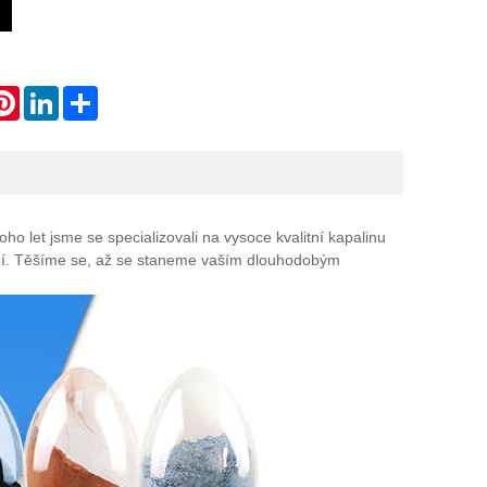
atsApp
Pinterest
LinkedIn
Share
o let jsme se specializovali na vysoce kvalitní kapalinu
zemí. Těšíme se, až se staneme vaším dlouhodobým