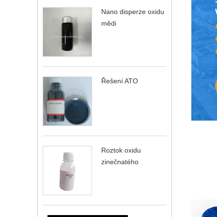
Nano disperze oxidu
mědi
Řešení ATO
Roztok oxidu
zinečnatého