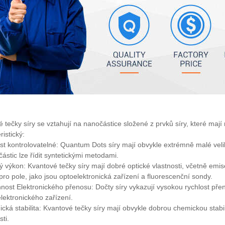
 tečky síry se vztahují na nanočástice složené z prvků síry, které mají n
ristický:
ost kontrolovatelné: Quantum Dots síry mají obvykle extrémně malé veli
 částic lze řídit syntetickými metodami.
ý výkon: Kvantové tečky síry mají dobré optické vlastnosti, včetně emis
ro pole, jako jsou optoelektronická zařízení a fluorescenční sondy.
nost Elektronického přenosu: Dočty síry vykazují vysokou rychlost přen
lektronického zařízení.
cká stabilita: Kvantové tečky síry mají obvykle dobrou chemickou stabil
ti.