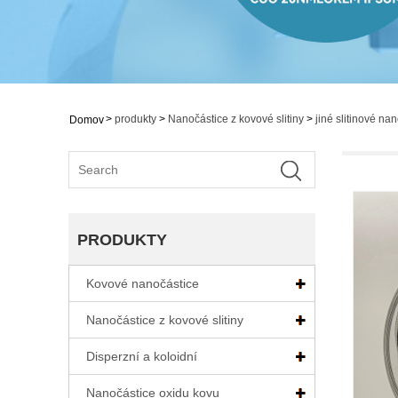
>
produkty
>
Nanočástice z kovové slitiny
>
jiné slitinové na
Domov
PRODUKTY
Kovové nanočástice
Nanočástice z kovové slitiny
Disperzní a koloidní
Nanočástice oxidu kovu