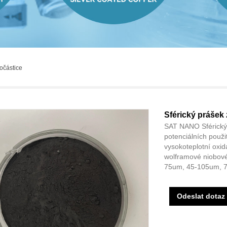
nočástice
Sférický prášek 
SAT NANO Sférický 
potenciálních použi
vysokoteplotní oxid
wolframové niobové 
75um, 45-105um, 
Odeslat dotaz