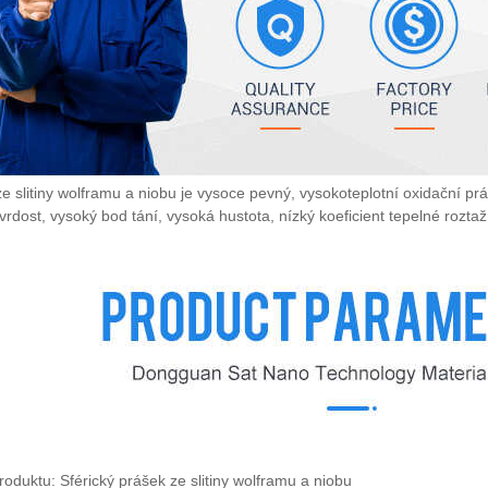
e slitiny wolframu a niobu je vysoce pevný, vysokoteplotní oxidační práš
vrdost, vysoký bod tání, vysoká hustota, nízký koeficient tepelné roztaž
oduktu: Sférický prášek ze slitiny wolframu a niobu