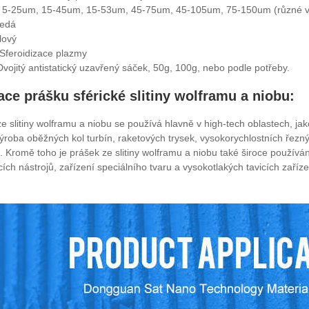
: 5-25um, 15-45um, 15-53um, 45-75um, 45-105um, 75-150um (různé veli
šedá
lový
Sferoidizace plazmy
Dvojitý antistatický uzavřený sáček, 50g, 100g, nebo podle potřeby.
ace prášku sférické slitiny wolframu a niobu:
e slitiny wolframu a niobu se používá hlavně v high-tech oblastech, jak
výroba oběžných kol turbín, raketových trysek, vysokorychlostních řezný
. Kromě toho je prášek ze slitiny wolframu a niobu také široce používán
ích nástrojů, zařízení speciálního tvaru a vysokotlakých tavicích zaříze