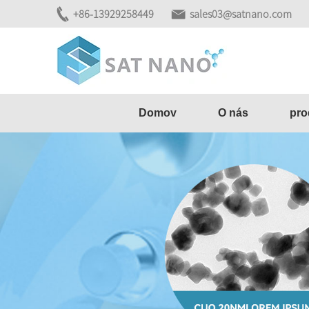
+86-13929258449
sales03@satnano.com
Domov
O nás
pro