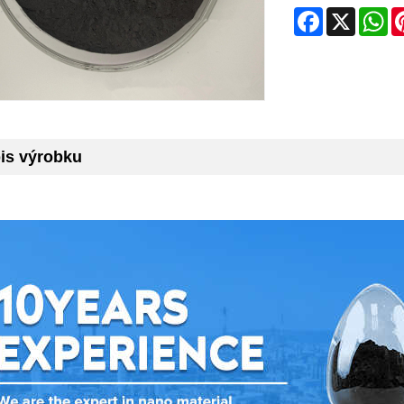
Facebook
X
Wh
is výrobku