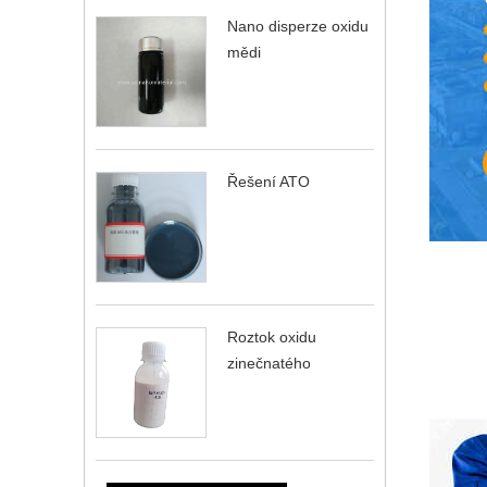
Nano disperze oxidu
mědi
Řešení ATO
Roztok oxidu
zinečnatého