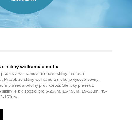
Live
ze slitiny wolframu a niobu
prášek z wolframové niobové slitiny má řadu
tí. Prášek ze slitiny wolframu a niobu je vysoce pevný,
ační prášek a odolný proti korozi. Sférický prášek z
slitiny je k dispozici pro 5-25um, 15-45um, 15-53um, 45-
75-150um.