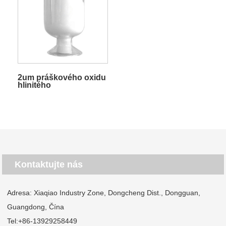
2um práškového oxidu
hlinitého
Kontaktujte nás
Adresa: Xiaqiao Industry Zone, Dongcheng Dist., Dongguan,
Guangdong, Čína
Tel:
+86-13929258449