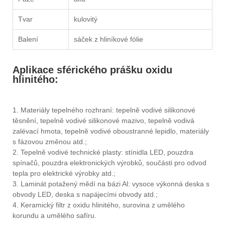
Tvar
kulovitý
Balení
sáček z hliníkové fólie
Aplikace sférického prášku oxidu
hlinitého:
1. Materiály tepelného rozhraní: tepelně vodivé silikonové
těsnění, tepelně vodivé silikonové mazivo, tepelně vodivá
zalévací hmota, tepelně vodivé oboustranné lepidlo, materiály
s fázovou změnou atd.;
2. Tepelně vodivé technické plasty: stínidla LED, pouzdra
spínačů, pouzdra elektronických výrobků, součásti pro odvod
tepla pro elektrické výrobky atd.;
3. Laminát potažený mědí na bázi Al: vysoce výkonná deska s
obvody LED, deska s napájecími obvody atd.;
4. Keramický filtr z oxidu hlinitého, surovina z umělého
korundu a umělého safíru.