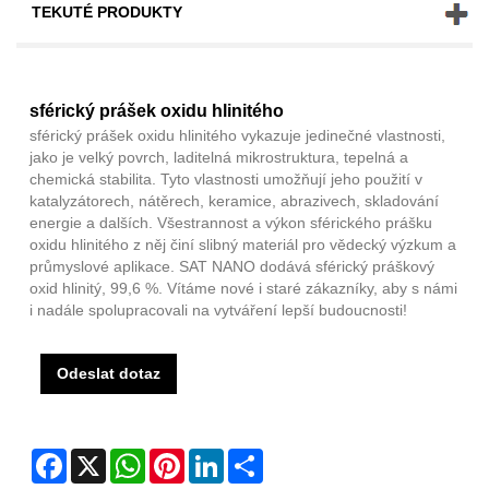
TEKUTÉ PRODUKTY
sférický prášek oxidu hlinitého
sférický prášek oxidu hlinitého vykazuje jedinečné vlastnosti,
jako je velký povrch, laditelná mikrostruktura, tepelná a
chemická stabilita. Tyto vlastnosti umožňují jeho použití v
katalyzátorech, nátěrech, keramice, abrazivech, skladování
energie a dalších. Všestrannost a výkon sférického prášku
oxidu hlinitého z něj činí slibný materiál pro vědecký výzkum a
průmyslové aplikace. SAT NANO dodává sférický práškový
oxid hlinitý, 99,6 %. Vítáme nové i staré zákazníky, aby s námi
i nadále spolupracovali na vytváření lepší budoucnosti!
Odeslat dotaz
Facebook
X
WhatsApp
Pinterest
LinkedIn
Share