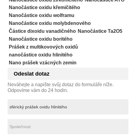
Nanočástice oxidu křemičitého
Nanočástice oxidu wolframu
Nanočástice oxidu molybdenového
Částice dixoidu vanadičného
Nanočástice Ta2O5
Nanočástice oxidu boritého
Prášek z multikovových oxidů
nanočástice oxidu hlinitého
Nano prášek vzácných zemin
Odeslat dotaz
Neváhejte a napište svůj dotaz do formuláře níže.
Odpovíme vám do 24 hodin.