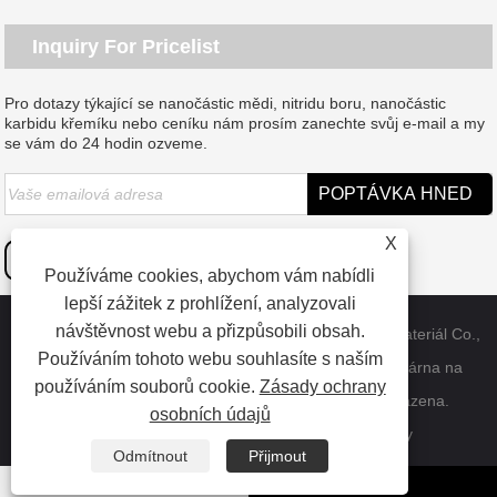
Inquiry For Pricelist
Pro dotazy týkající se nanočástic mědi, nitridu boru, nanočástic
karbidu křemíku nebo ceníku nám prosím zanechte svůj e-mail a my
se vám do 24 hodin ozveme.
X
Používáme cookies, abychom vám nabídli
lepší zážitek z prohlížení, analyzovali
návštěvnost webu a přizpůsobili obsah.
Copyright © 2023 Dongguan SAT nanotechnologický materiál Co.,
Používáním tohoto webu souhlasíte s naším
LTD - Čína nanočástice mědi, nitrid boru Whisker, továrna na
používáním souborů cookie.
Zásady ochrany
nanočástice karbidu křemíku - všechna práva vyhrazena.
osobních údajů
Odkazy
Sitemap
RSS
XML
Privacy Policy
Odmítnout
Přijmout