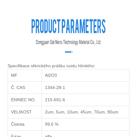
Specifikace sférického prášku oxidu hlinitého:
MF
Al2O3
Č. CAS
1344-28-1
ENINEC NO.
215-691-6
VELIKOST
2um, 5um, 10um, 45um, 70um, 90um
Čistota
99,6 %
Fáze
alfa