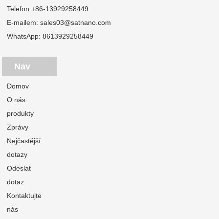
Telefon:
+86-13929258449
E-mailem:
sales03@satnano.com
WhatsApp:
8613929258449
Nav
Domov
O nás
produkty
Zprávy
Nejčastější
dotazy
Odeslat
dotaz
Kontaktujte
nás