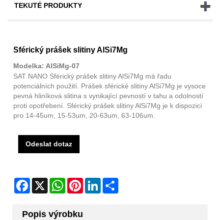
TEKUTÉ PRODUKTY
Sférický prášek slitiny AlSi7Mg
Modelka: AlSiMg-07
SAT NANO Sférický prášek slitiny AlSi7Mg má řadu
potenciálních použití. Prášek sférické slitiny AlSi7Mg je vysoce
pevná hliníková slitina s vynikající pevností v tahu a odolností
proti opotřebení. Sférický prášek slitiny AlSi7Mg je k dispozici
pro 14-45um, 15-53um, 20-63um, 63-106um.
Odeslat dotaz
Facebook
X
WhatsApp
Pinterest
LinkedIn
Share
Popis výrobku