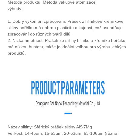
Metoda produktu: Metoda vakuové atomizace
výhody:
1. Dobrý výkon při zpracování: Prášek z hliníkové křemíkové
slitiny hořčíku má dobrou plasticitu a kujnost, což usnadňuje
zpracování do různých tvarů dílů.
2. Nízká hmotnost: Prášek ze slitiny hliníku a křemíku hořčíku
má nízkou hustotu, takže je ideální volbou pro výrobu lehkých
produktů.
Název slitiny: Sférický prášek slitiny AlSi7Mg
Velikost: 14-45um, 15-53um, 20-63um, 63-106um (různé