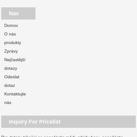
Nav
Domov
O nás
produkty
Zprávy
Nejčastější
dotazy
Odeslat
dotaz
Kontaktujte
nás
Inquiry For Pricelist