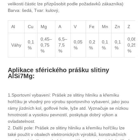
velikosti částic lze přizpůsobit podle požadavků zákazníka)
Barva: šedá, Tvar: kulový,
Al
Cu
Mg
A
V
Fe
Mn
Zn
Z
0,45–
6,5–
0,08–
0,1
0,05
0,2
0,1
0,1
Váhy
0,75
7,5
0,25
%
%
%
%
%
%
%
%
Aplikace sférického prášku slitiny
AlSi7Mg:
1.Sportovní vybavení: Prášek ze slitiny hliníku a křemíku
hořčíku je vhodný pro výrobu sportovního vybavení, jako jsou
rámy jízdních kol, golfové hole, lyže atd. Vyznačuje se nízkou
hmotností a vysokou pevností, poskytuje dobrý výkon a
ovladatelnost.
2. Další pole: Prášek ze slitiny hliníku a křemíku hořčíku lze
také použít v obalech elektronických výrobků, konstrukčních