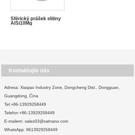
Sférický prášek slitiny
AlSi10Mg
Kontaktujte nás
Adresa: Xiaqiao Industry Zone, Dongcheng Dist., Dongguan,
Guangdong, Čína
Tel:
+86-13929258449
Telefon:
+86-13929258449
E-mailem:
sales03@satnano.com
WhatsApp:
8613929258449