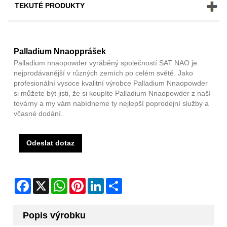
TEKUTÉ PRODUKTY
Palladium Nnaopprášek
Palladium nnaopowder vyráběný společností SAT NAO je
nejprodávanější v různých zemích po celém světě. Jako
profesionální vysoce kvalitní výrobce Palladium Nnaopowder
si můžete být jisti, že si koupíte Palladium Nnaopowder z naší
továrny a my vám nabídneme ty nejlepší poprodejní služby a
včasné dodání.
Odeslat dotaz
Facebook
X
WhatsApp
Pinterest
LinkedIn
Share
Popis výrobku