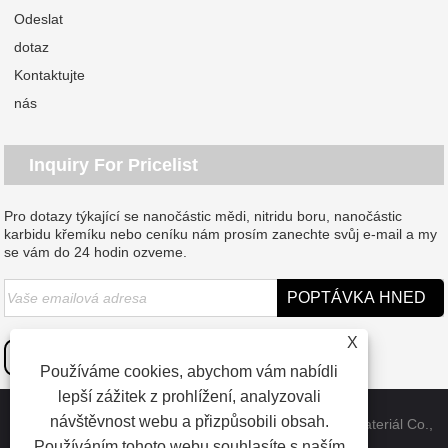
Odeslat
dotaz
Kontaktujte
nás
Inquiry For Pricelist
Pro dotazy týkající se nanočástic mědi, nitridu boru, nanočástic
karbidu křemíku nebo ceníku nám prosím zanechte svůj e-mail a my
se vám do 24 hodin ozveme.
X
Používáme cookies, abychom vám nabídli
lepší zážitek z prohlížení, analyzovali
návštěvnost webu a přizpůsobili obsah.
Copyright © 2023 Dongguan SAT nanotechnologický materiál Co.,
Používáním tohoto webu souhlasíte s naším