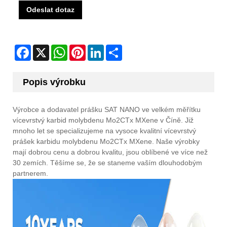
Odeslat dotaz
Facebook
X
WhatsApp
Pinterest
LinkedIn
Share
Popis výrobku
Výrobce a dodavatel prášku SAT NANO ve velkém měřítku
vícevrstvý karbid molybdenu Mo2CTx MXene v Číně. Již
mnoho let se specializujeme na vysoce kvalitní vícevrstvý
prášek karbidu molybdenu Mo2CTx MXene. Naše výrobky
mají dobrou cenu a dobrou kvalitu, jsou oblíbené ve více než
30 zemích. Těšíme se, že se staneme vaším dlouhodobým
partnerem.