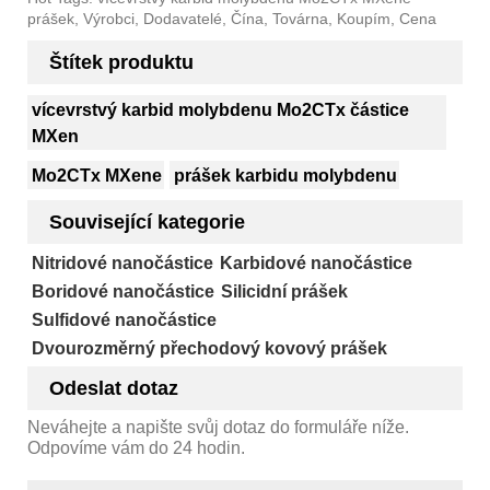
prášek, Výrobci, Dodavatelé, Čína, Továrna, Koupím, Cena
Štítek produktu
vícevrstvý karbid molybdenu Mo2CTx částice
MXen
Mo2CTx MXene
prášek karbidu molybdenu
Související kategorie
Nitridové nanočástice
Karbidové nanočástice
Boridové nanočástice
Silicidní prášek
Sulfidové nanočástice
Dvourozměrný přechodový kovový prášek
Odeslat dotaz
Neváhejte a napište svůj dotaz do formuláře níže.
Odpovíme vám do 24 hodin.