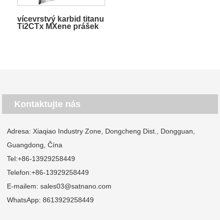
vícevrstvý karbid titanu
Ti2CTx MXene prášek
Kontaktujte nás
Adresa: Xiaqiao Industry Zone, Dongcheng Dist., Dongguan,
Guangdong, Čína
Tel:
+86-13929258449
Telefon:
+86-13929258449
E-mailem:
sales03@satnano.com
WhatsApp:
8613929258449