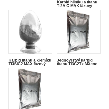
Karbid hliníku a titanu
Ti2AlC MAX fázový
keramický materiál
Karbid titanu a křemíku
Jednovrstvý karbid
Ti3SiC2 MAX fázový
titanu Ti3C2Tx MXene
keramický materiál
prášek