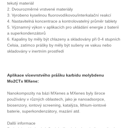
tekutý materiál
2. Dvourozměrné vrstvené materiály
3. Vyrobeno kyselinou fluorovodíkovou/interkalační reakcí
4. Nastavitelná koncentrace a kontrolovatelný průměr tablety
5. Významný výkon v aplikacích pro ukládání energie z baterií
a superkondenzátorů
6. Kapaliny by měly být chlazeny a skladovány při 0-4 stupních
Celsia, zatímco prášky by měly být sušeny ve vakuu nebo
skladovány v inertním prostředí
Aplikace vícevrstvého prášku karbidu molybdenu
Mo2CTx MXene:
Nanokompozity na bázi MXenes a MXenes byly široce
používány v různých oblastech, jako je nanoadsorpce,
biosenzory, iontový screening, katalýza, lithium-iontové
baterie, superkondenzátory, mazání atd.
Další informace