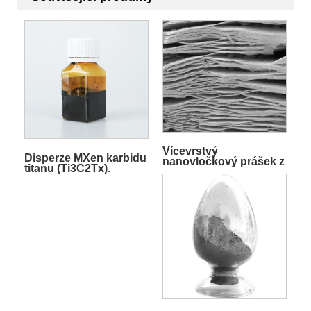
Vícevrstvý
Disperze MXen karbidu
nanovločkový prášek z
titanu (Ti3C2Tx).
karbidu titanu Ti3C2Tx
MXene