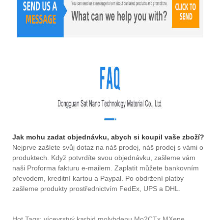
Jak mohu zadat objednávku, abych si koupil vaše zboží?
Nejprve zašlete svůj dotaz na náš prodej, náš prodej s vámi o
produktech. Když potvrdíte svou objednávku, zašleme vám
naši Proforma fakturu e-mailem. Zaplatit můžete bankovním
převodem, kreditní kartou a Paypal. Po obdržení platby
zašleme produkty prostřednictvím FedEx, UPS a DHL.
Hot Tags: vícevrstvý karbid molybdenu Mo2CTx MXene