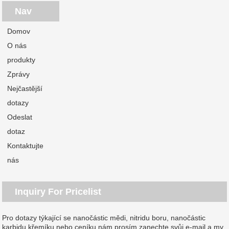
Nav
Domov
O nás
produkty
Zprávy
Nejčastější
dotazy
Odeslat
dotaz
Kontaktujte
nás
Inquiry For Pricelist
Pro dotazy týkající se nanočástic mědi, nitridu boru, nanočástic
karbidu křemíku nebo ceníku nám prosím zanechte svůj e-mail a my