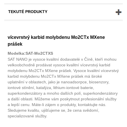
TEKUTÉ PRODUKTY
vícevrstvý karbid molybdenu Mo2CTx MXene
prášek
Modelka:SAT-Mo2CTXS
SAT NANO je vysoce kvalitní dodavatelé v Číně, kteří mohou
velkoobchodně prodávat vysoce kvalitní vícevrstvý karbid
molybdenu Mo2CTx MXene prášek. Vysoce kvalitní vícevrstvý
karbid molybdenu Mo2CTx MXene prášek má široké
uplatnění v oblastech, jako je nanoadsorpce, biosenzory,
iontové stínění, katalýza, lithium-iontové baterie,
superkondenzátory a mnoho dalších polí, superkondenzátory
a další oblasti. Můžeme vám poskytnout profesionální služby
a lepší cenu. Máte-li zájem o produkty, kontaktujte nás.
Sledujeme kvalitu, ujišťujeme se, že cena svědomí,
specializované služby.