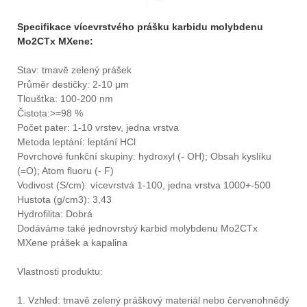
Specifikace vícevrstvého prášku karbidu molybdenu
Mo2CTx MXene:
Stav: tmavě zelený prášek
Průměr destičky: 2-10 μm
Tloušťka: 100-200 nm
Čistota:>=98 %
Počet pater: 1-10 vrstev, jedna vrstva
Metoda leptání: leptání HCl
Povrchové funkční skupiny: hydroxyl (- OH); Obsah kyslíku
(=O); Atom fluoru (- F)
Vodivost (S/cm): vícevrstvá 1-100, jedna vrstva 1000+-500
Hustota (g/cm3): 3,43
Hydrofilita: Dobrá
Dodáváme také jednovrstvý karbid molybdenu Mo2CTx
MXene prášek a kapalina
Vlastnosti produktu:
1. Vzhled: tmavě zelený práškový materiál nebo červenohnědý